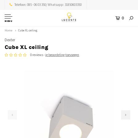
Telefoon: 085 - 06 03 350/ Whatsapp: 31850603350
0
MENU
Home
Cube XL ceiling
Dexter
Cube XL ceiling
0 reviews -
je beoordeling toevoegen