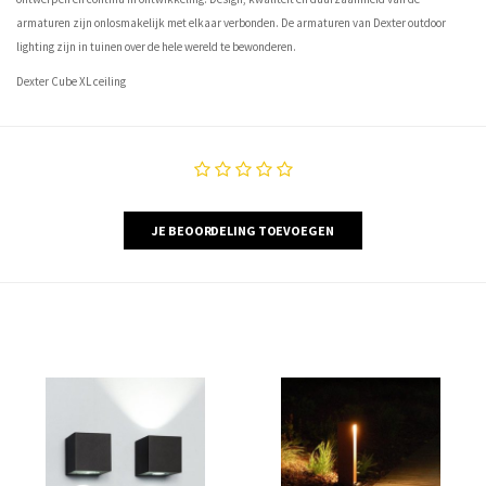
armaturen zijn onlosmakelijk met elkaar verbonden. De armaturen van Dexter outdoor
lighting zijn in tuinen over de hele wereld te bewonderen.
Dexter Cube XL ceiling
JE BEOORDELING TOEVOEGEN