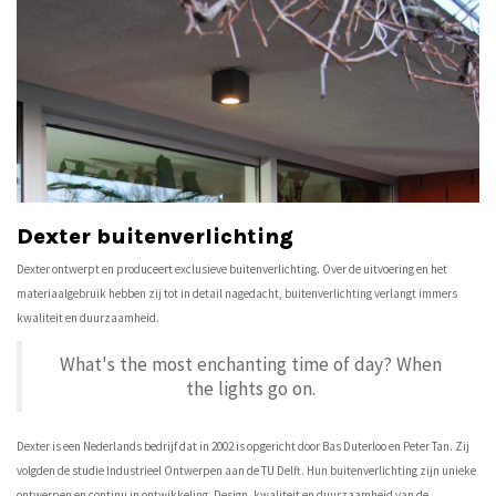
Dexter buitenverlichting
Dexter ontwerpt en produceert exclusieve buitenverlichting. Over de uitvoering en het
materiaalgebruik hebben zij tot in detail nagedacht, buitenverlichting verlangt immers
kwaliteit en duurzaamheid.
What's the most enchanting time of day? When
the lights go on.
Dexter is een Nederlands bedrijf dat in 2002 is opgericht door Bas Duterloo en Peter Tan. Zij
volgden de studie Industrieel Ontwerpen aan de TU Delft. Hun buitenverlichting zijn unieke
ontwerpen en continu in ontwikkeling. Design, kwaliteit en duurzaamheid van de