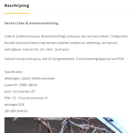
Beschrijving
Dexter Cube XL buitenverlichting
Cube XL plafondarmatuur. Buitenverlichtings armatuur voor aan het plafond. Configuratie:
Massief aluminium behuizing met een polyester poedercoat afwerking, vier kleuren
verkrijgbaar: natural alu, wit, roest, zwart grijs.
Gehard transparant glass, met UV lijm gemonteerd. Zwarte bevestigingsplaat van POM.
Specificaties
Afmetingen (lxbxh): 8x8x8 centimeter
Luxeon M - 2700K - 600 lm
optic: 1x triple lens 25°
IP54 - CE - Class of insulation: III
vermogen 10 W
220-230V 50-60 Hz