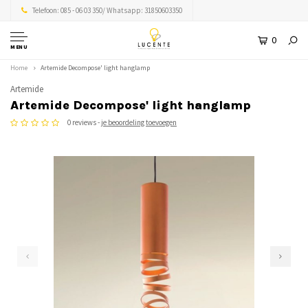
Telefoon: 085 - 06 03 350/ Whatsapp: 31850603350
0
MENU
Home
Artemide Decompose' light hanglamp
Artemide
Artemide Decompose' light hanglamp
0 reviews -
je beoordeling toevoegen