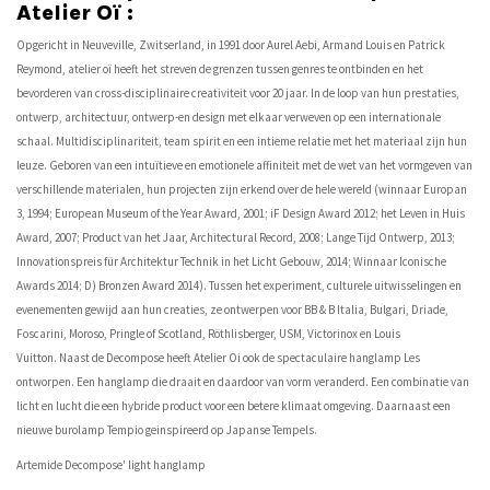
Atelier Oï :
Opgericht in Neuveville, Zwitserland, in 1991 door Aurel Aebi, Armand Louis en Patrick
Reymond, atelier oï heeft het streven de grenzen tussen genres te ontbinden en het
bevorderen van cross-disciplinaire creativiteit voor 20 jaar. In de loop van hun prestaties,
ontwerp, architectuur, ontwerp-en design met elkaar verweven op een internationale
schaal. Multidisciplinariteit, team spirit en een intieme relatie met het materiaal zijn hun
leuze. Geboren van een intuïtieve en emotionele affiniteit met de wet van het vormgeven van
verschillende materialen, hun projecten zijn erkend over de hele wereld (winnaar Europan
3, 1994; European Museum of the Year Award, 2001; iF Design Award 2012; het Leven in Huis
Award, 2007; Product van het Jaar, Architectural Record, 2008; Lange Tijd Ontwerp, 2013;
Innovationspreis für Architektur Technik in het Licht Gebouw, 2014; Winnaar Iconische
Awards 2014; D) Bronzen Award 2014). Tussen het experiment, culturele uitwisselingen en
evenementen gewijd aan hun creaties, ze ontwerpen voor BB & B Italia, Bulgari, Driade,
Foscarini, Moroso, Pringle of Scotland, Röthlisberger, USM, Victorinox en Louis
Vuitton. Naast de Decompose heeft Atelier Oi ook de spectaculaire hanglamp Les
ontworpen. Een hanglamp die draait en daardoor van vorm veranderd. Een combinatie van
licht en lucht die een hybride product voor een betere klimaat omgeving. Daarnaast een
nieuwe burolamp Tempio geinspireerd op Japanse Tempels.
Artemide Decompose' light hanglamp