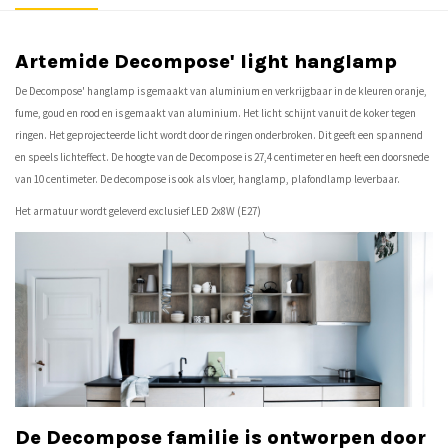
Artemide Decompose' light hanglamp
De Decompose' hanglamp is gemaakt van aluminium en verkrijgbaar in de kleuren oranje,
fume, goud en rood en is gemaakt van aluminium. Het licht schijnt vanuit de koker tegen
ringen. Het geprojecteerde licht wordt door de ringen onderbroken. Dit geeft een spannend
en speels lichteffect. De hoogte van de Decompose is 27,4 centimeter en heeft een doorsnede
van 10 centimeter. De decompose is ook als vloer, hanglamp, plafondlamp leverbaar.
Het armatuur wordt geleverd exclusief LED 2x8W (E27)
De Decompose familie is ontworpen door