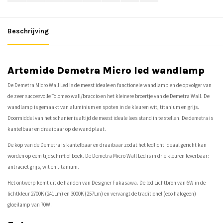
Beschrijving
Artemide Demetra Micro led wandlamp
De Demetra Micro Wall Led is de meest ideale en functionele wandlamp en de opvolger van
de zeer succesvolle Tolomeo wall/braccio en het kleinere broertje van de Demetra Wall. De
wandlamp is gemaakt van aluminium en spoten in de kleuren wit, titanium en grijs.
Doormiddel van het schanier is altijd de meest ideale lees stand in te stellen. De demetra is
kantelbaar en draaibaar op de wandplaat.
De kop van de Demetra is kantelbaar en draaibaar zodat het ledlicht ideaal gericht kan
worden op eem tijdschrift of boek. De Demetra Micro Wall Led is in drie kleuren leverbaar:
antraciet grijs, wit en titanium.
Het ontwerp komt uit de handen van Designer Fukasawa. De led Lichtbron van 6W in de
lichtkleur 2700K (241Lm) en 3000K (257Lm) en vervangt de traditionel (eco halogeen)
gloeilamp van 70W.