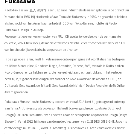
Fukasawa
Naoto Fukasawa (直人 深澤?) is een Japanse industriële designer, geboren in de prefectuur
Yamanashi in 1956. Hij studeerde af aan Tama Art University in 1980. Na gewerkt te hebben
als het hoofd van het Amerikaanse bedrijf IDEO van Tokyo Bureau, richtte hij Naoto
Fukasawa Design in 2003 op.
Representatieve werken omvatten van MUJI CD speler (onderdeel van de permanente
collectie, MoMA New York), de mobiele telefoons "Infobalk" en "neon" en het merk van ± 0
van huishoudelijke elektrische apparaten en diversen.
In de afgelopen jaren, heeft hij vele nieuwe ontwerpen gemaakt voor Italiaanse bedrijven
Italië bed & breakfast, Driade en Magis, Artemide, Danese, Boffi, evenals in Duitsland en
Noord-Europa, en ze hebben een grote hoeveelheid aandacht getrokken. In het verleden
heeft hij vijftig onderscheidingen, waaronder de Gold Award van de American IDEE, de
Duitse als Gold Award, de Britse D Gold Award, de Mainichi Design Award en de 5e Oribe
Award gewonnen.
Fukasawa Musashino Art University doceerd en vanaf 2014 leert hij geïntegreerd ontwerp
aan Tama Art University als professor. Hij heeft boeken geschreven zoals An Outline of
Design(TOTO) en is co-auteur van anderen zoals de ecologische Approach to Design (Tokyo
Shoseki). Vanaf 2012, hij is een van de mede-directeuren van 21 21 DESIGN SIGHT, Japan's
eerste design museum. Hij word in Bloomberg Businessweek als een van's werelds meest