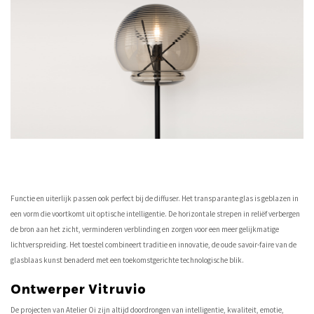
Functie en uiterlijk passen ook perfect bij de diffuser. Het transparante glas is geblazen in
een vorm die voortkomt uit optische intelligentie. De horizontale strepen in reliëf verbergen
de bron aan het zicht, verminderen verblinding en zorgen voor een meer gelijkmatige
lichtverspreiding. Het toestel combineert traditie en innovatie, de oude savoir-faire van de
glasblaas kunst benaderd met een toekomstgerichte technologische blik.
Ontwerper Vitruvio
De projecten van Atelier Oi zijn altijd doordrongen van intelligentie, kwaliteit, emotie,