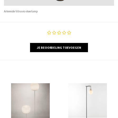
Artemide Vitruvio vloerlamp
JE BEOORDELING TOEVOEGEN