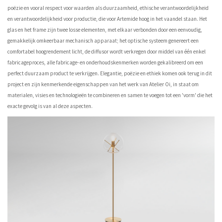
poëzie en vooral respect voor waarden als duurzaamheid, ethische verantwoordelijkheid
en verantwoordelijkheid voor productie, die voor Artemide hoog in het vaandel staan. Het
glas en het frame zijn twee losse elementen, met elkaar verbonden door een eenvoudig,
gemakkelijk omkeerbaar mechanisch apparaat; het optische systeem genereert een
comfortabel hoogrendement licht, de diffusor wordt verkregen door middel van één enkel
fabricageproces, alle fabricage- en onderhoudskenmerken worden gekalibreerd om een ​​
perfect duurzaam product te verkrijgen. Elegantie, poëzie en ethiek komen ook terug in dit
project en zijn kenmerkende eigenschappen van het werk van Atelier Oi, in staat om
materialen, visies en technologieën te combineren en samen te voegen tot een 'vorm' die het
exacte gevolg is van al deze aspecten.