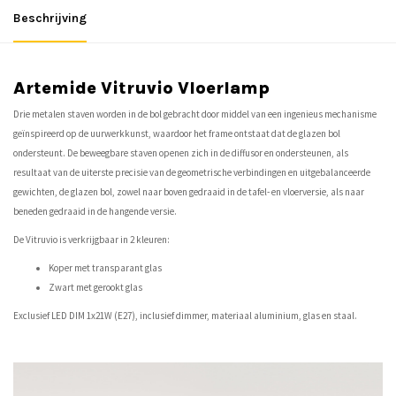
Beschrijving
Artemide Vitruvio Vloerlamp
Drie metalen staven worden in de bol gebracht door middel van een ingenieus mechanisme
geïnspireerd op de uurwerkkunst, waardoor het frame ontstaat dat de glazen bol
ondersteunt. De beweegbare staven openen zich in de diffusor en ondersteunen, als
resultaat van de uiterste precisie van de geometrische verbindingen en uitgebalanceerde
gewichten, de glazen bol, zowel naar boven gedraaid in de tafel- en vloerversie, als naar
beneden gedraaid in de hangende versie.
De Vitruvio is verkrijgbaar in 2 kleuren:
Koper met transparant glas
Zwart met gerookt glas
Exclusief LED DIM 1x21W (E27), inclusief dimmer, materiaal aluminium, glas en staal.