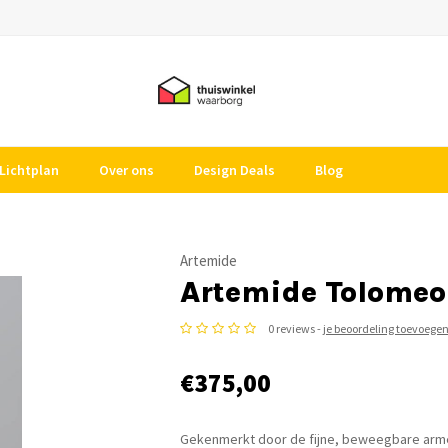
Lichtplan
Over ons
Design Deals
Blog
Artemide
Artemide Tolomeo
0 reviews -
je beoordeling toevoege
€375,00
Gekenmerkt door de fijne, beweegbare armen