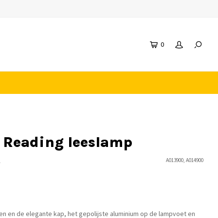
0
 Reading leeslamp
n
A013900, A014900
 en de elegante kap, het gepolijste aluminium op de lampvoet en