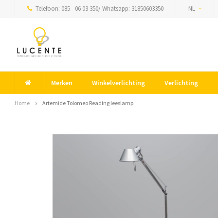
Telefoon: 085 - 06 03 350/ Whatsapp: 31850603350
NL
Merken
Winkelverlichting
Verlichting
Home
Artemide Tolomeo Reading leeslamp