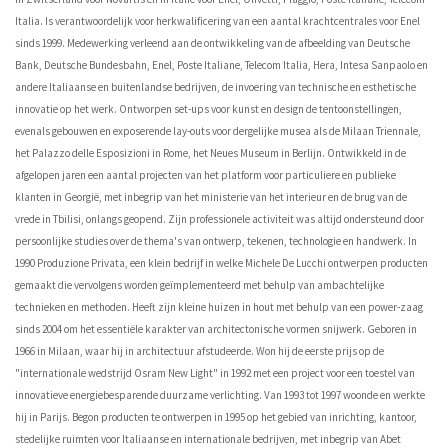
Italia. Is verantwoordelijk voor herkwalificering van een aantal krachtcentrales voor Enel
sinds 1999. Medewerking verleend aan de ontwikkeling van de afbeelding van Deutsche
Bank, Deutsche Bundesbahn, Enel, Poste Italiane, Telecom Italia, Hera, Intesa Sanpaolo en
andere Italiaanse en buitenlandse bedrijven, de invoering van technische en esthetische
innovatie op het werk. Ontworpen set-ups voor kunst en design de tentoonstellingen,
evenals gebouwen en exposerende lay-outs voor dergelijke musea als de Milaan Triennale,
het Palazzo delle Esposizioni in Rome, het Neues Museum in Berlijn. Ontwikkeld in de
afgelopen jaren een aantal projecten van het platform voor particuliere en publieke
klanten in Georgië, met inbegrip van het ministerie van het interieur en de brug van de
vrede in Tbilisi, onlangs geopend. Zijn professionele activiteit was altijd ondersteund door
persoonlijke studies over de thema's van ontwerp, tekenen, technologie en handwerk. In
1990 Produzione Privata, een klein bedrijf in welke Michele De Lucchi ontwerpen producten
gemaakt die vervolgens worden geïmplementeerd met behulp van ambachtelijke
technieken en methoden. Heeft zijn kleine huizen in hout met behulp van een power-zaag
sinds 2004 om het essentiële karakter van architectonische vormen snijwerk. Geboren in
1966 in Milaan, waar hij in architectuur afstudeerde. Won hij de eerste prijs op de
"internationale wedstrijd Osram New Light" in 1992 met een project voor een toestel van
innovatieve energiebesparende duurzame verlichting. Van 1993 tot 1997 woonde en werkte
hij in Parijs. Begon producten te ontwerpen in 1995 op het gebied van inrichting, kantoor,
stedelijke ruimten voor Italiaanse en internationale bedrijven, met inbegrip van Abet