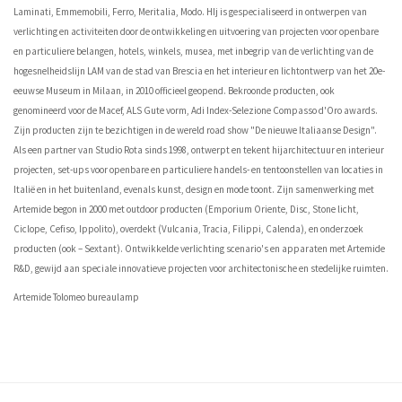
Laminati, Emmemobili, Ferro, Meritalia, Modo. HIj is gespecialiseerd in ontwerpen van
verlichting en activiteiten door de ontwikkeling en uitvoering van projecten voor openbare
en particuliere belangen, hotels, winkels, musea, met inbegrip van de verlichting van de
hogesnelheidslijn LAM van de stad van Brescia en het interieur en lichtontwerp van het 20e-
eeuwse Museum in Milaan, in 2010 officieel geopend. Bekroonde producten, ook
genomineerd voor de Macef, ALS Gute vorm, Adi Index-Selezione Compasso d'Oro awards.
Zijn producten zijn te bezichtigen in de wereld road show "De nieuwe Italiaanse Design".
Als een partner van Studio Rota sinds 1998, ontwerpt en tekent hijarchitectuur en interieur
projecten, set-ups voor openbare en particuliere handels- en tentoonstellen van locaties in
Italië en in het buitenland, evenals kunst, design en mode toont. Zijn samenwerking met
Artemide begon in 2000 met outdoor producten (Emporium Oriente, Disc, Stone licht,
Ciclope, Cefiso, Ippolito), overdekt (Vulcania, Tracia, Filippi, Calenda), en onderzoek
producten (ook – Sextant). Ontwikkelde verlichting scenario's en apparaten met Artemide
R&D, gewijd aan speciale innovatieve projecten voor architectonische en stedelijke ruimten.
Artemide Tolomeo bureaulamp