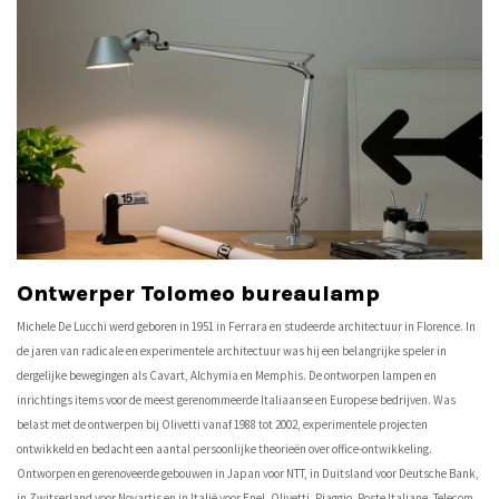
Ontwerper Tolomeo bureaulamp
Michele De Lucchi werd geboren in 1951 in Ferrara en studeerde architectuur in Florence. In
de jaren van radicale en experimentele architectuur was hij een belangrijke speler in
dergelijke bewegingen als Cavart, Alchymia en Memphis. De ontworpen lampen en
inrichtings items voor de meest gerenommeerde Italiaanse en Europese bedrijven. Was
belast met de ontwerpen bij Olivetti vanaf 1988 tot 2002, experimentele projecten
ontwikkeld en bedacht een aantal persoonlijke theorieën over office-ontwikkeling.
Ontworpen en gerenoveerde gebouwen in Japan voor NTT, in Duitsland voor Deutsche Bank,
in Zwitserland voor Novartis en in Italië voor Enel, Olivetti, Piaggio, Poste Italiane, Telecom