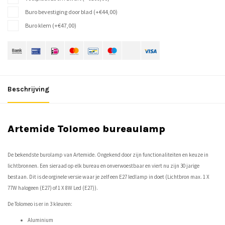
Buro bevestiging door blad (+€44,00)
Buro klem (+€47,00)
Beschrijving
Artemide Tolomeo bureaulamp
De bekendste burolamp van Artemide. Ongekend door zijn functionaliteiten en keuze in
lichtbronnen. Een sieraad op elk bureau en onverwoestbaar en viert nu zijn 30 jarige
bestaan. Dit is de orginele versie waar je zelf een E27 ledlamp in doet (Lichtbron max. 1 X
77W halogeen (E27) of 1 X 8W Led (E27)).
De Tolomeo is er in 3 kleuren:
Aluminium