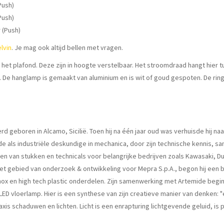
Push)
Push)
 (Push)
elvin
. Je mag ook altijd bellen met vragen.
et plafond. Deze zijn in hoogte verstelbaar. Het stroomdraad hangt hier tu
. De hanglamp is gemaakt van aluminium en is wit of goud gespoten. De ring
 geboren in Alcamo, Sicilië. Toen hij na één jaar oud was verhuisde hij naa
de als industriële deskundige in mechanica, door zijn technische kennis, s
n van stukken en technicals voor belangrijke bedrijven zoals Kawasaki, Duc
op het gebied van onderzoek & ontwikkeling voor Mepra S.p.A., begon hij e
 inox en high tech plastic onderdelen. Zijn samenwerking met Artemide begi
LED vloerlamp. Hier is een synthese van zijn creatieve manier van denken: 
axis schaduwen en lichten. Licht is een enrapturing lichtgevende geluid, is