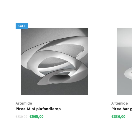
SALE
Artemide
Artemide
Pirce Mini plafondlamp
Pirce han
€565,00
€836,00
€530,00