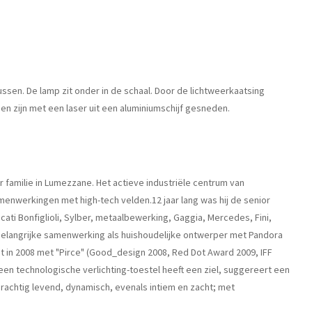
ssen. De lamp zit onder in de schaal. Door de lichtweerkaatsing
en zijn met een laser uit een aluminiumschijf gesneden.
r familie in Lumezzane. Het actieve industriële centrum van
amenwerkingen met high-tech velden.12 jaar lang was hij de senior
ati Bonfiglioli, Sylber, metaalbewerking, Gaggia, Mercedes, Fini,
en belangrijke samenwerking als huishoudelijke ontwerper met Pandora
nt in 2008 met "Pirce" (Good_design 2008, Red Dot Award 2009, IFF
"een technologische verlichting-toestel heeft een ziel, suggereert een
 prachtig levend, dynamisch, evenals intiem en zacht; met