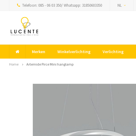
Telefoon: 085 - 06 03 350/ Whatsapp: 31850603350
NL
Merken
Winkelverlichting
Verlichting
Home
Artemide Pirce Mini hanglamp