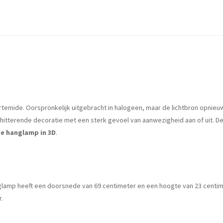
rtemide. Oorspronkelijk uitgebracht in halogeen, maar de lichtbron opnieu
 schitterende decoratie met een sterk gevoel van aanwezigheid aan of uit. D
e hanglamp in 3D
.
nglamp heeft een doorsnede van 69 centimeter en een hoogte van 23 centime
r.