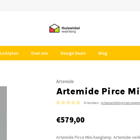
Lichtplan
Over ons
Design Deals
Blog
Artemide
Artemide Pirce M
0 reviews -
je beoordeling toevoege
€579,00
Artemide Pirce Mini hanglamp. Artemide verli