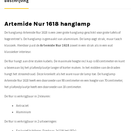
Beschrijving
Artemide Nur 1618 hanglamp
De hanglamp Artemide Nur 1618 is een zeer grote hanglamp geschikt voor grote tafels of
hoge entree's. De hanglamp is gemaakt van aluminium. De lamp oogt strak, maar taoch
klassiek. Hierdoor past de
Artemide Nur 1618
zowel in een strak als in een wat
klassieker interieur.
De Nur hangt aan drie stalen kabels. De maximale hoogte incl kap is 60 centimeter en kunt
u bovenaan bij het plafondplaatje langer of korter maken. In het midden van de draden
hangt het stroomdraad. Deze kronkelt als het ware naar de lamp toe. De hanglamp
Artemide Nur 1618 heeft een doorsnede van 90 centimeter en een hoogte van 70 centimeter,
het plafondplaatje heeft een doorsnede van 18 centimeter.
De Nur is verkrijgbaar in 2 kleuren:
Antraciet
Aluminium
De Nur is verkrijgbaar in 2 uitvoeringen:
Exclusief lichtbron: Dimbaar, 2x11W led (R7s)