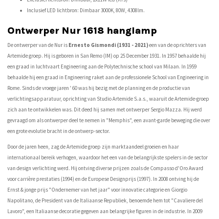
Inclusief LED lichtbron: Dimbaar 3000K, 80W, 4308lm.
Ontwerper Nur 1618 hanglamp
De ontwerper van de Nur is
Ernesto Gismondi (1931 - 2021)
een van de oprichters van
Artemide groep. Hij is geboren in San Remo (IM) op 25 December 1931. In 1957 behaalde hij
een graad in luchtvaart Engineering aan de Polytechnische school van Milaan. In 1959
behaalde hij een graad in Engineering raket aan de professionele School van Engineering in
Rome. Sinds de vroege jaren ' 60 was hij bezig met de planning en de productie van
verlichtingsapparatuur, oprichting van Studio Artemide S.a.s., waaruit de Artemide-groep
zich aan te ontwikkelen was. Dit deed hij samen met ontwerper Sergio Mazza. Hij werd
gevraagd om als ontwerper deel te nemen in "Memphis", een avant-garde beweging die over
een grote evolutie bracht in de ontwerp-sector.
Door de jaren heen, zag de Artemide groep zijn marktaandeel groeien en haar
internationaal bereik verhogen, waardoor het een van de belangrijkste spelers in de sector
van design verlichting werd. Hij ontving diverse prijzen zoals de Compasso d'Oro Award
voor carrière prestaties (1994) en de Europese Designprijs (1997). In 2008 ontving hij de
Ernst & jonge prijs "Ondernemer van het jaar" voor innovatie categorie en Giorgio
Napolitano, de President van de Italiaanse Republiek, benoemde hem tot "Cavaliere del
Lavoro", een Italiaanse decoratie gegeven aan belangrijke figuren in de industrie. In 2009