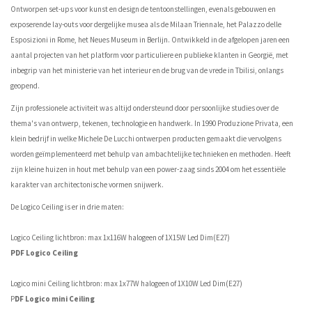
Ontworpen set-ups voor kunst en design de tentoonstellingen, evenals gebouwen en
exposerende lay-outs voor dergelijke musea als de Milaan Triennale, het Palazzo delle
Esposizioni in Rome, het Neues Museum in Berlijn. Ontwikkeld in de afgelopen jaren een
aantal projecten van het platform voor particuliere en publieke klanten in Georgië, met
inbegrip van het ministerie van het interieur en de brug van de vrede in Tbilisi, onlangs
geopend.
Zijn professionele activiteit was altijd ondersteund door persoonlijke studies over de
thema's van ontwerp, tekenen, technologie en handwerk. In 1990 Produzione Privata, een
klein bedrijf in welke Michele De Lucchi ontwerpen producten gemaakt die vervolgens
worden geïmplementeerd met behulp van ambachtelijke technieken en methoden. Heeft
zijn kleine huizen in hout met behulp van een power-zaag sinds 2004 om het essentiële
karakter van architectonische vormen snijwerk.
De Logico Ceiling is er in drie maten:
Logico Ceiling lichtbron: max 1x116W halogeen of 1X15W Led Dim(E27)
PDF Logico Ceiling
Logico mini Ceiling lichtbron: max 1x77W halogeen of 1X10W Led Dim(E27)
P
DF Logico mini Ceiling