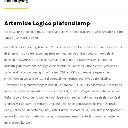
Beschrijving
Artemide Logico plafondlamp
Logico Ceiling plafondlamp. Murano Glas licht wit transparant glas, Designer
Michele De
Lucchi
, Gerhard Reichert.
Michele De Lucchi werd geboren in 1951 in Ferrara en studeerde architectuur in Florence. In
de jaren van radicale en experimentele architectuur was hij een belangrijke speler in
dergelijke bewegingen als Cavart, Alchymia en Memphis. De ontworpen lampen en
inrichtings items voor de meest gerenommeerde Italiaanse en Europese bedrijven. Was
belast met de ontwerpen bij Olivetti vanaf 1988 tot 2002, experimentele projecten
ontwikkeld en bedacht een aantal persoonlijke theorieën over office-ontwikkeling.
Ontworpen en gerenoveerde gebouwen in Japan voor NTT, in Duitsland voor Deutsche Bank,
in Zwitserland voor Novartis en in Italië voor Enel, Olivetti, Piaggio, Poste Italiane, Telecom
Italia. Is verantwoordelijk voor herkwalificering van een aantal krachtcentrales voor Enel
sinds 1999. Medewerking verleend aan de ontwikkeling van de afbeelding van Deutsche
Bank, Deutsche Bundesbahn, Enel, Poste Italiane, Telecom Italia, Hera, Intesa Sanpaolo en
andere Italiaanse en buitenlandse bedrijven, de invoering van technische en esthetische
innovatie op het werk.