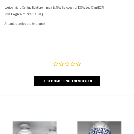
Logico micro Ceiling lichtbron: max 1x46W halogeen of 1X6W Led Dim(E27)
PDF Logico micro Ceiling
Artemide Logico plafondlamp
JE BEOORDELING TOEVOEGEN