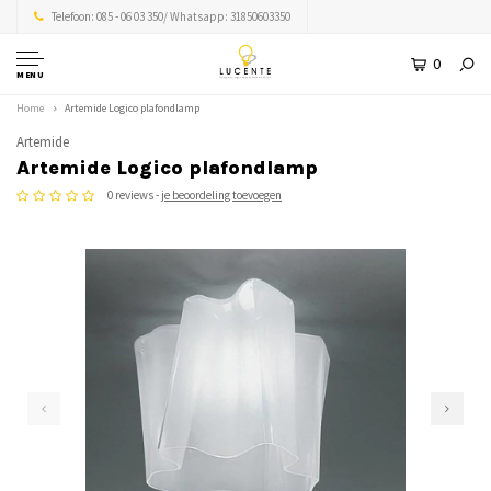
Telefoon: 085 - 06 03 350/ Whatsapp: 31850603350
0
MENU
Home
Artemide Logico plafondlamp
Artemide
Artemide Logico plafondlamp
0 reviews -
je beoordeling toevoegen