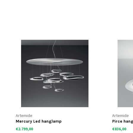
Artemide
Artemide
Mercury Led hanglamp
Pirce han
€2.799,00
€836,00