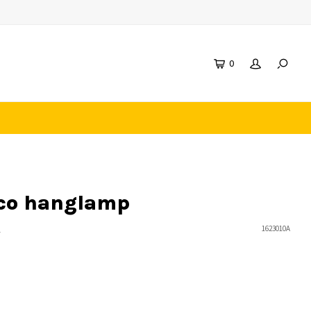
0
ico hanglamp
n
1623010A