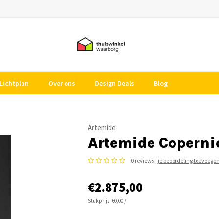
Lichtplan
Over ons
Design Deals
Blog
Artemide
Artemide Copern
0 reviews -
je beoordeling toevoege
€2.875,00
Stukprijs: €0,00 /