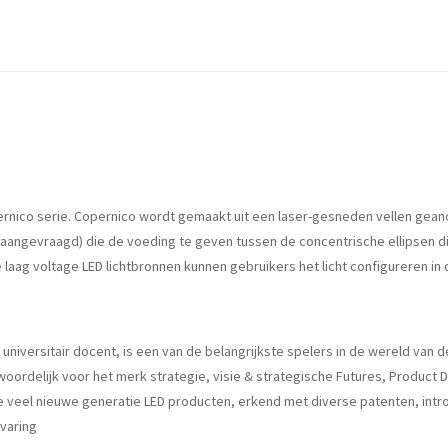
ernico serie. Copernico wordt gemaakt uit een laser-gesneden vellen geanod
angevraagd) die de voeding te geven tussen de concentrische ellipsen di
laag voltage LED lichtbronnen kunnen gebruikers het licht configureren in
niversitair docent, is een van de belangrijkste spelers in de wereld van d
woordelijk voor het merk strategie, visie & strategische Futures, Product 
e veel nieuwe generatie LED producten, erkend met diverse patenten, intro
rvaring