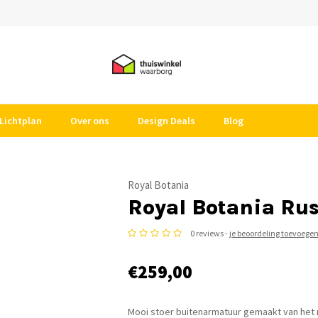
Lichtplan
Over ons
Design Deals
Blog
Royal Botania
Royal Botania Rus
0 reviews -
je beoordeling toevoege
€259,00
Mooi stoer buitenarmatuur gemaakt van het m