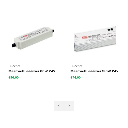
Lucente
Lucente
Meanwell Leddriver 60W 24V
Meanwell Leddriver 120W 24V
IP67 dimbaar
IP67 dimbaar
€56,00
€74,00