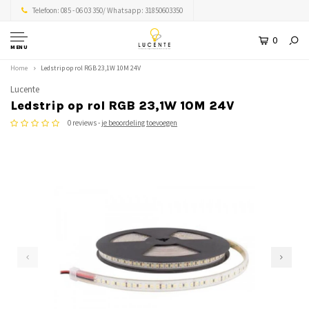
Telefoon: 085 - 06 03 350/ Whatsapp: 31850603350
0
MENU
Home
Ledstrip op rol RGB 23,1W 10M 24V
Lucente
Ledstrip op rol RGB 23,1W 10M 24V
0 reviews -
je beoordeling toevoegen