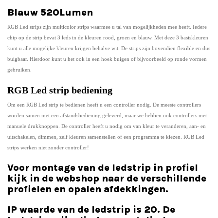
Blauw 520Lumen
RGB Led strips
zijn multicolor strips waarmee u tal van mogelijkheden mee heeft. Iedere
chip op de strip bevat 3 leds in de kleuren rood, groen en blauw. Met deze 3 basiskleuren
kunt u alle mogelijke kleuren krijgen behalve wit. De strips zijn bovendien flexible en dus
buigbaar. Hierdoor kunt u het ook in een hoek buigen of bijvoorbeeld op ronde vormen
gebruiken.
RGB Led strip bediening
Om een
RGB Led strip
te bedienen heeft u een controller nodig. De meeste controllers
worden samen met een afstandsbediening geleverd, maar we hebben ook controllers met
manuele drukknoppen. De controller heeft u nodig om van kleur te veranderen, aan- en
uitschakelen, dimmen, zelf kleuren samenstellen of een programma te kiezen. RGB Led
strips werken niet zonder controller!
Voor montage van de ledstrip in profiel
kijk in de webshop naar de verschillende
profielen en opalen afdekkingen.
IP waarde van de ledstrip is 20. De