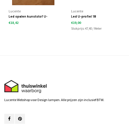
Lucente
Lucente
Led opalen kunststof U-
Led U-profiel 18
profiel
€18,42
€19,00
Stukprijs:
€7,40
/
Meter
Lucente Webshop voor Design lampen. Alle prijzen zijn inclusief BTW.