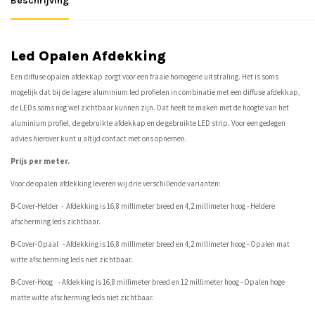
Beschrijving
Led Opalen Afdekking
Een diffuse opalen afdekkap zorgt voor een fraaie homogene uitstraling. Het is soms
mogelijk dat bij de lagere aluminium led profielen in combinatie met een diffuse afdekkap,
de LEDs soms nog wel zichtbaar kunnen zijn. Dat heeft te maken met de hoogte van het
aluminium profiel, de gebruikte afdekkap en de gebruikte LED strip. Voor een gedegen
advies hierover kunt u altijd contact met ons opnemen.
Prijs per meter.
Voor de opalen afdekking leveren wij drie verschillende varianten:
B-Cover-Helder - Afdekking is 16,8 millimeter breed en 4,2 millimeter hoog - Heldere
afscherming leds zichtbaar.
B-Cover-Opaal - Afdekking is 16,8 millimeter breed en 4,2 millimeter hoog - Opalen mat
witte afscherming leds niet zichtbaar.
B-Cover-Hoog - Afdekking is 16,8 millimeter breed en 12 millimeter hoog - Opalen hoge
matte witte afscherming leds niet zichtbaar.