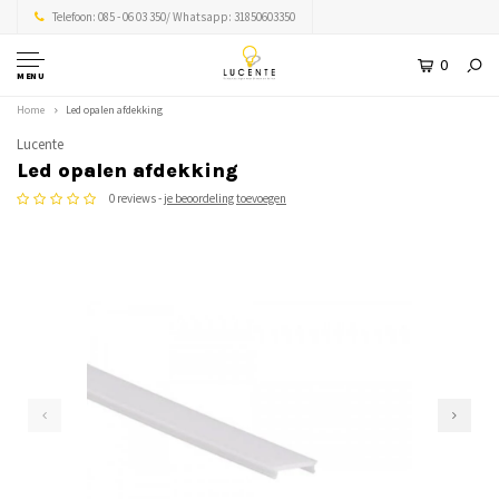
Telefoon: 085 - 06 03 350/ Whatsapp: 31850603350
0
MENU
Home
Led opalen afdekking
Lucente
Led opalen afdekking
0 reviews -
je beoordeling toevoegen