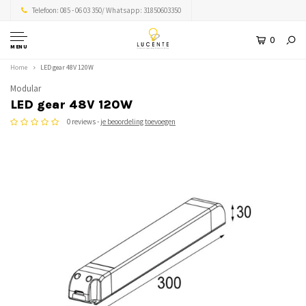
Telefoon: 085 - 06 03 350/ Whatsapp: 31850603350
0
MENU
Home
LED gear 48V 120W
Modular
LED gear 48V 120W
0 reviews -
je beoordeling toevoegen