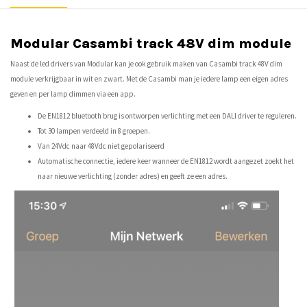
Modular Casambi track 48V dim module
Naast de led drivers van Modular kan je ook gebruik maken van Casambi track 48V dim
module verkrijgbaar in wit en zwart. Met de Casambi man je iedere lamp een eigen adres
geven en per lamp dimmen via een app.
De EN1812 bluetooth brug is ontworpen verlichting met een DALI driver te reguleren.
Tot 30 lampen verdeeld in 8 groepen.
Van 24Vdc naar 48Vdc niet gepolariseerd
Automatische connectie, iedere keer wanneer de EN1812 wordt aangezet zoekt het
naar nieuwe verlichting (zonder adres) en geeft ze een adres.