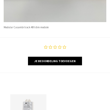
Modular Casambi track 48V dim module
JE BEOORDELING TOEVOEGEN