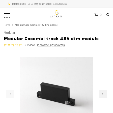
Telefoon: 085 - 06 03 350/ Whatsapp: 31850603350
0
MENU
Home
Modular Casambi track 48V dim module
Modular
Modular Casambi track 48V dim module
0 reviews -
je beoordeling toevoegen