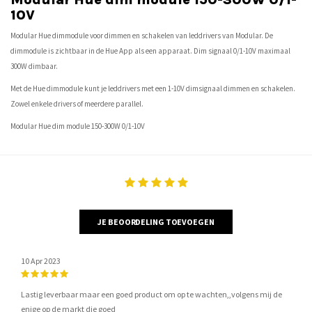
10V
Modular Hue dimmodule voor dimmen en schakelen van leddrivers van Modular. De
dimmodule is zichtbaar in de Hue App als een apparaat. Dim signaal 0/1-10V maximaal
300W dimbaar.
Met de Hue dimmodule kunt je leddrivers met een 1-10V dimsignaal dimmen en schakelen.
Zowel enkele drivers of meerdere parallel.
Modular Hue dim module 150-300W 0/1-10V
JE BEOORDELING TOEVOEGEN
10 Apr 2023
Lastig leverbaar maar een goed product om op te wachten,,volgens mij de
enige op de markt die goed