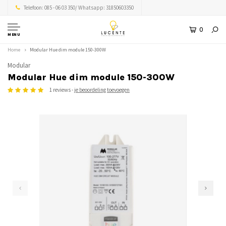
Telefoon: 085 - 06 03 350/ Whatsapp: 31850603350
0
MENU
Home
Modular Hue dim module 150-300W
Modular
Modular Hue dim module 150-300W
1 reviews -
je beoordeling toevoegen