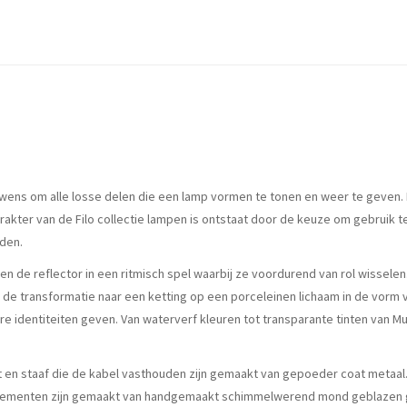
ens om alle losse delen die een lamp vormen te tonen en weer te geven. D
akter van de Filo collectie lampen is ontstaat door de keuze om gebruik 
rden.
n de reflector in een ritmisch spel waarbij ze voordurend van rol wisselen.
 de transformatie naar een ketting op een porceleinen lichaam in de vorm v
re identiteiten geven. Van waterverf kleuren tot transparante tinten van 
oet en staaf die de kabel vasthouden zijn gemaakt van gepoeder coat metaal
 elementen zijn gemaakt van handgemaakt schimmelwerend mond geblazen glas