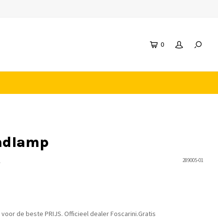
0
andlamp
n
289005-01
 voor de beste PRIJS. Officieel dealer Foscarini.Gratis