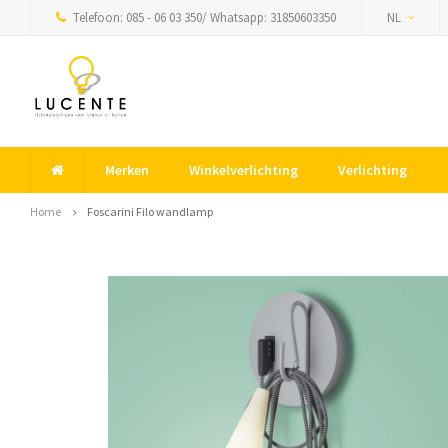
Telefoon: 085 - 06 03 350/ Whatsapp: 31850603350
NL
Merken
Winkelverlichting
Verlichting
Home
Foscarini Filo wandlamp