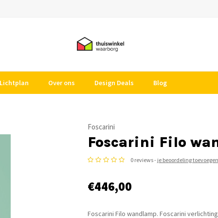
Lichtplan
Over ons
Design Deals
Blog
Foscarini
Foscarini Filo w
0 reviews -
je beoordeling toevoege
€446,00
Foscarini Filo wandlamp. Foscarini verlichting