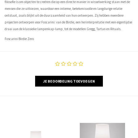
filosofie is om objecten te creëren die op een directe manier in wisselwerking staan ​​met de
mensen die ze uitkiezen, waardoor een intieme, betekenisvolle en langdurige relatie
ontstaat, zoals blijkt uit de duurzaamheid van hun ontwerpen. Zij hebben meerdere
projecten ontworpen voor Foscarini: van de Birdie, een herinterpretatie met een eigentijdse
draai aan de klassieke lampenkap-lamp, tot de modellen Gregg, Tartan en Rituals.
Foscarini Birdie Zero
JE BEOORDELING TOEVOEGEN