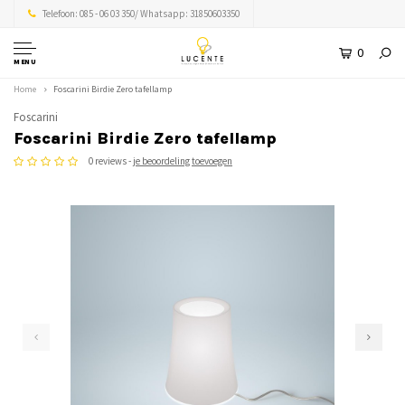
Telefoon: 085 - 06 03 350/ Whatsapp: 31850603350
0
MENU
Home
Foscarini Birdie Zero tafellamp
Foscarini
Foscarini Birdie Zero tafellamp
0 reviews -
je beoordeling toevoegen