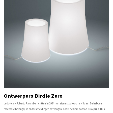
Ontwerpers Birdie Zero
Ludovica + Roberto Palomba richtten in 1994 hun eigen studio op in Milaan. Ze hebben
meerdere belangrijke onderscheidingen ontvangen, zoals de Compasso d'Oro-prijs. Hun