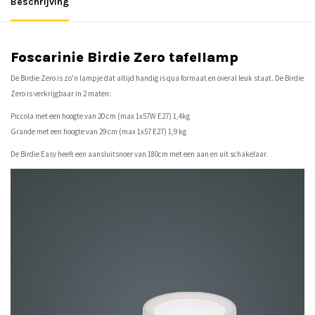
Beschrijving
Foscarinie Birdie Zero tafellamp
De Birdie Zero is zo'n lampje dat altijd handig is qua formaat en overal leuk staat. De Birdie
Zero is verkrijgbaar in 2 maten:
Piccola met een hoogte van 20 cm (max 1x57W E27) 1,4kg
Grande met een hoogte van 29 cm (max 1x57 E27) 1,9 kg
De Birdie Easy heeft een aansluitsnoer van 180cm met een aan en uit schakelaar.