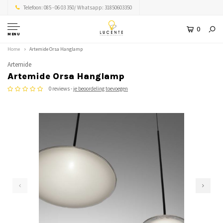
Telefoon: 085 - 06 03 350/ Whatsapp: 31850603350
0
MENU
Home
Artemide Orsa Hanglamp
Artemide
Artemide Orsa Hanglamp
0 reviews -
je beoordeling toevoegen