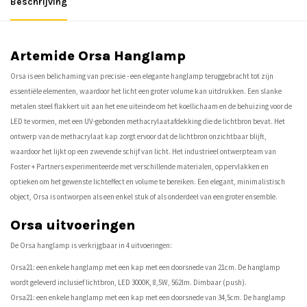
Beschrijving
Artemide Orsa Hanglamp
Orsa is een belichaming van precisie - een elegante hanglamp teruggebracht tot zijn
essentiële elementen, waardoor het licht een groter volume kan uitdrukken. Een slanke
metalen steel flakkert uit aan het ene uiteinde om het koellichaam en de behuizing voor de
LED te vormen, met een UV-gebonden methacrylaatafdekking die de lichtbron bevat. Het
ontwerp van de methacrylaat kap zorgt ervoor dat de lichtbron onzichtbaar blijft,
waardoor het lijkt op een zwevende schijf van licht. Het industrieel ontwerpteam van
Foster + Partners experimenteerde met verschillende materialen, oppervlakken en
optieken om het gewenste lichteffect en volume te bereiken. Een elegant, minimalistisch
object, Orsa is ontworpen als een enkel stuk of als onderdeel van een groter ensemble.
Orsa uitvoeringen
De Orsa hanglamp is verkrijgbaar in 4 uitvoeringen:
Orsa21: een enkele hanglamp met een kap met een doorsnede van 21cm. De hanglamp
wordt geleverd inclusief lichtbron, LED 3000K, 8,5W, 562lm. Dimbaar (push).
Orsa21: een enkele hanglamp met een kap met een doorsnede van 34,5cm. De hanglamp