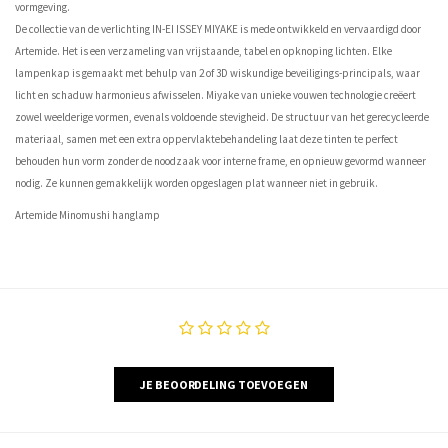
vormgeving.
De collectie van de verlichting IN-EI ISSEY MIYAKE is mede ontwikkeld en vervaardigd door
Artemide. Het is een verzameling van vrijstaande, tabel en opknoping lichten. Elke
lampenkap is gemaakt met behulp van 2 of 3D wiskundige beveiligings-principals, waar
licht en schaduw harmonieus afwisselen. Miyake van unieke vouwen technologie creëert
zowel weelderige vormen, evenals voldoende stevigheid. De structuur van het gerecycleerde
materiaal, samen met een extra oppervlaktebehandeling laat deze tinten te perfect
behouden hun vorm zonder de noodzaak voor interne frame, en opnieuw gevormd wanneer
nodig. Ze kunnen gemakkelijk worden opgeslagen plat wanneer niet in gebruik.
Artemide Minomushi hanglamp
JE BEOORDELING TOEVOEGEN