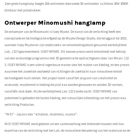
Zeer grote hamglamp hoogte 204 centimeter doorsnede 58 centimeter. Lichtbron 28W 3000K
dimbaar met polsdrukker.
Ontwerper Minomushi hanglamp
De ontwerper van de Minomushi is Issey Myake. De kunst van de verlichting heeft een
conceptuele en technologische erfgoed op de Miyake Design Studio, die teruggaat tot 2010,
wanneer Issey Miyake en zijn onderzoeks- en ontwikkelingsteam genaamd werkelijkheid
Lab., 132 5 gepresenteerd. ISSEY MIYAKE. Dit nieuwe proces werd ontwikkeld met behulp
van een wiskundige programma met 3D-geometrische opdrachtgevers door Jun Mitani. 132
5. ISSEY MIYAKE is een uiterst ingenieuze manier voor het maken van kleding, en een proces
waarmee het zoveelste voorbeeld van richtingen de zoektocht naar innovatieve textiel
technologieën kunt nemen. Het project komt vanaf het snijpunt van creativiteit en
wiskunde, resulterend in kleding die plat kan worden gevouwen en worden 3D-vormen,
vanaf één stuk doek. Als de werkelijkheid Lab. 132 5 onderzocht. ISSEY MIYAKE van
potentieel in gebieden die buiten kleding, een natuurlijke uitbreiding van het proces was
verlichting Producten.
"IN-EI" - Japans voor "schaduw, shadiness, nuance".
IN-EI ISSEY MIYAKE werd geboren uit een samenwerking met Artemide trouwen met hun
expertise van de verlichting met het Lab. de innovatieve benadering van het materiaal en de