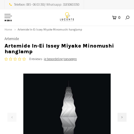
Telefoon: 085 - 06 03 350/ Whatsapp: 31850603350
0
MENU
Home
Artemide In-Ei Issey Miyake Minomushi hanglamp
Artemide
Artemide In-Ei Issey Miyake Minomushi
hanglamp
0 reviews -
je beoordeling toevoegen