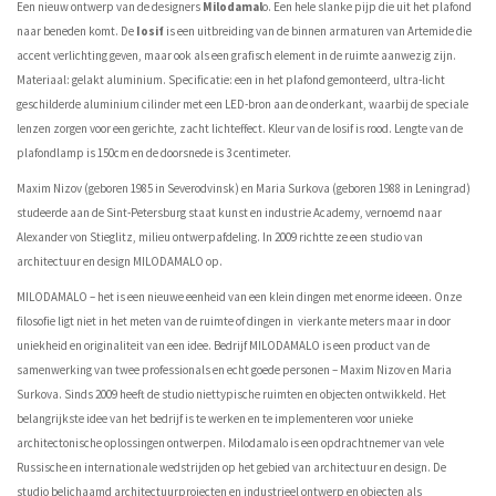
Een nieuw ontwerp van de designers
Milodamal
o. Een hele slanke pijp die uit het plafond
naar beneden komt. De
Iosif
is een uitbreiding van de binnen armaturen van Artemide die
accent verlichting geven, maar ook als een grafisch element in de ruimte aanwezig zijn.
Materiaal: gelakt aluminium. Specificatie: een in het plafond gemonteerd, ultra-licht
geschilderde aluminium cilinder met een LED-bron aan de onderkant, waarbij de speciale
lenzen zorgen voor een gerichte, zacht lichteffect. Kleur van de Iosif is rood. Lengte van de
plafondlamp is 150cm en de doorsnede is 3 centimeter.
Maxim Nizov (geboren 1985 in Severodvinsk) en Maria Surkova (geboren 1988 in Leningrad)
studeerde aan de Sint-Petersburg staat kunst en industrie Academy, vernoemd naar
Alexander von Stieglitz, milieu ontwerpafdeling. In 2009 richtte ze een studio van
architectuur en design MILODAMALO op.
MILODAMALO – het is een nieuwe eenheid van een klein dingen met enorme ideeen. Onze
filosofie ligt niet in het meten van de ruimte of dingen in vierkante meters maar in door
uniekheid en originaliteit van een idee. Bedrijf MILODAMALO is een product van de
samenwerking van twee professionals en echt goede personen – Maxim Nizov en Maria
Surkova. Sinds 2009 heeft de studio niettypische ruimten en objecten ontwikkeld. Het
belangrijkste idee van het bedrijf is te werken en te implementeren voor unieke
architectonische oplossingen ontwerpen. Milodamalo is een opdrachtnemer van vele
Russische en internationale wedstrijden op het gebied van architectuur en design. De
studio belichaamd architectuurprojecten en industrieel ontwerp en objecten als