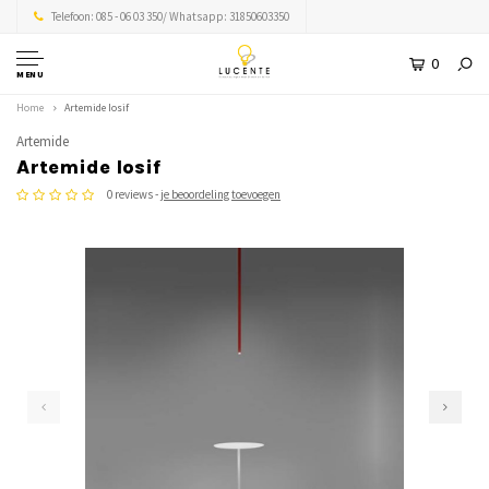
Telefoon: 085 - 06 03 350/ Whatsapp: 31850603350
0
MENU
Home
Artemide Iosif
Artemide
Artemide Iosif
0 reviews -
je beoordeling toevoegen