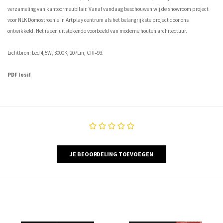
verzameling van kantoormeubilair. Vanaf vandaag beschouwen wij de showroom project
voor NLK Domostroenie in Artplay centrum als het belangrijkste project door ons
ontwikkeld. Het is een uitstekende voorbeeld van moderne houten architectuur.
Lichtbron: Led 4,5W, 3000K, 207Lm, CRI=93.
PDF Iosif
JE BEOORDELING TOEVOEGEN