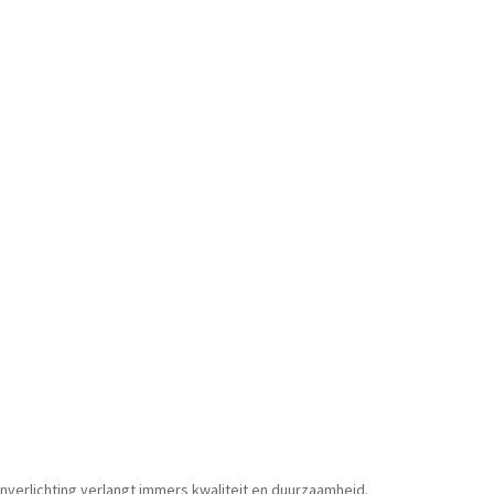
enverlichting verlangt immers kwaliteit en duurzaamheid.