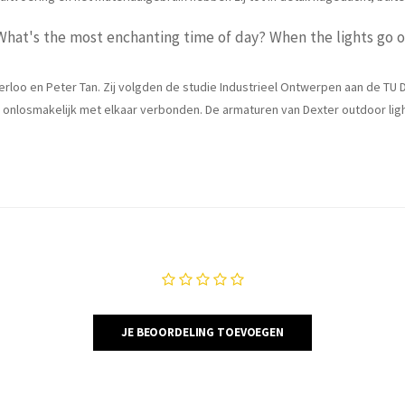
What's the most enchanting time of day? When the lights go o
erloo en Peter Tan. Zij volgden de studie Industrieel Ontwerpen aan de TU De
n onlosmakelijk met elkaar verbonden. De armaturen van Dexter outdoor ligh
JE BEOORDELING TOEVOEGEN