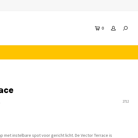
0
ace
n
2712
 met instelbare spot voor gericht licht. De Vector Terrace is