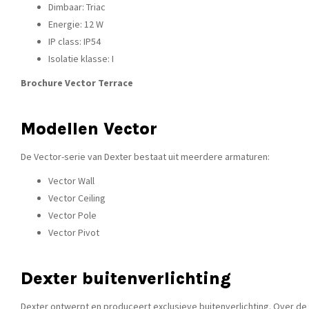
Dimbaar: Triac
Energie: 12 W
IP class: IP54
Isolatie klasse: I
Brochure Vector Terrace
Modellen Vector
De Vector-serie van Dexter bestaat uit meerdere armaturen:
Vector Wall
Vector Ceiling
Vector Pole
Vector Pivot
Dexter buitenverlichting
Dexter ontwerpt en produceert exclusieve buitenverlichting. Over de u