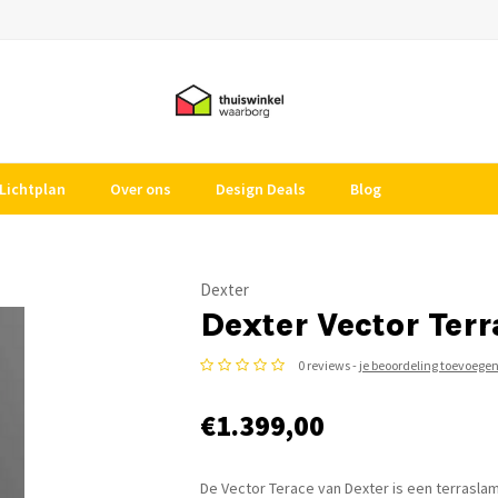
Lichtplan
Over ons
Design Deals
Blog
Dexter
Dexter Vector Terr
0 reviews -
je beoordeling toevoege
€1.399,00
De Vector Terace van Dexter is een terraslamp