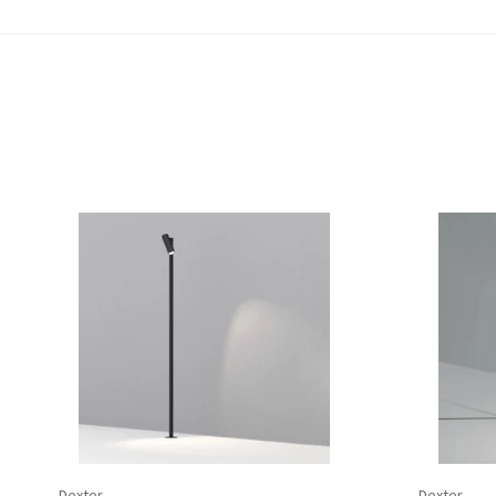
Dexter
Dexter