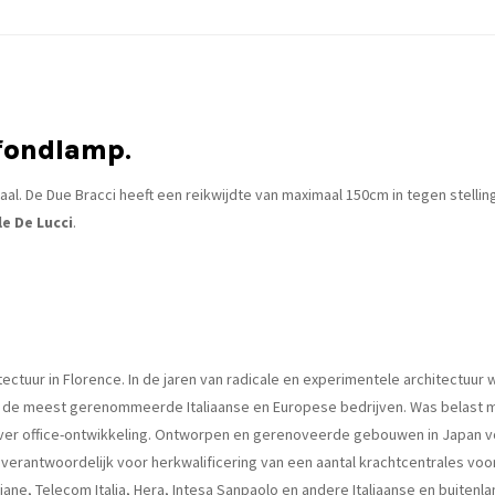
afondlamp
.
l. De Due Bracci heeft een reikwijdte van maximaal 150cm in tegen stellin
e De Lucci
.
ctuur in Florence. In de jaren van radicale en experimentele architectuur w
 de meest gerenommeerde Italiaanse en Europese bedrijven. Was belast met
ver office-ontwikkeling. Ontworpen en gerenoveerde gebouwen in Japan voo
ia. Is verantwoordelijk voor herkwalificering van een aantal krachtcentrales
ane, Telecom Italia, Hera, Intesa Sanpaolo en andere Italiaanse en buitenl