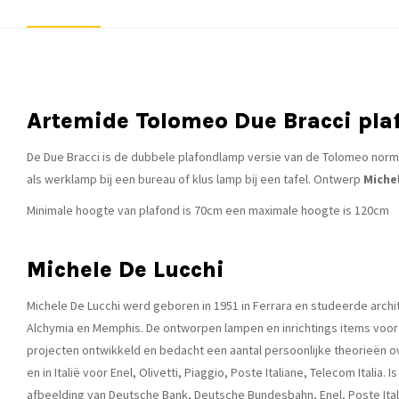
Artemide Tolomeo Due Bracci pl
De Due Bracci is de dubbele plafondlamp versie van de Tolomeo normaa
als werklamp bij een bureau of klus lamp bij een tafel. Ontwerp
Michel
Minimale hoogte van plafond is 70cm een maximale hoogte is 120cm
Michele De Lucchi
Michele De Lucchi werd geboren in 1951 in Ferrara en studeerde archite
Alchymia en Memphis. De ontworpen lampen en inrichtings items voor
projecten ontwikkeld en bedacht een aantal persoonlijke theorieën o
en in Italië voor Enel, Olivetti, Piaggio, Poste Italiane, Telecom Ital
afbeelding van Deutsche Bank, Deutsche Bundesbahn, Enel, Poste Itali