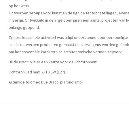
op het werk.
Ontworpen set-ups voor kunst en design de tentoonstellingen, evena
in Berlijn. Ontwikkeld in de afgelopen jaren een aantal projecten van h
onlangs geopend.
Zijn professionele activiteit was altijd ondersteund door persoonlijk
Lucchi ontwerpen producten gemaakt die vervolgens worden geïmplem
om het essentiële karakter van architectonische vormen snijwerk.
Bij de Braccio is er een keuze voor de lichtbronnen:
Lichtbron Led max. 2X10,5W (E27).
Artemide tolomeo Due Bracci plafondlamp