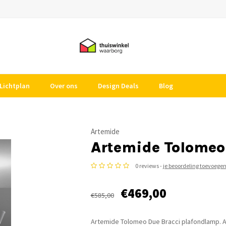
Lichtplan
Over ons
Design Deals
Blog
Artemide
Artemide Tolomeo
0 reviews -
je beoordeling toevoege
€469,00
€585,00
Artemide Tolomeo Due Bracci plafondlamp. Ar