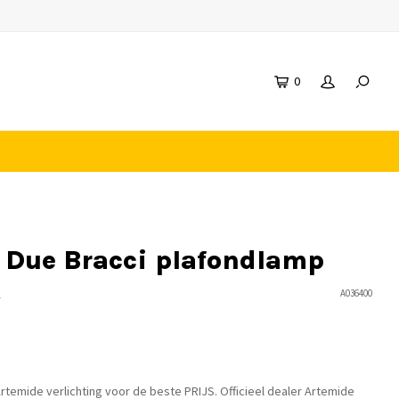
0
 Due Bracci plafondlamp
n
A036400
temide verlichting voor de beste PRIJS. Officieel dealer Artemide