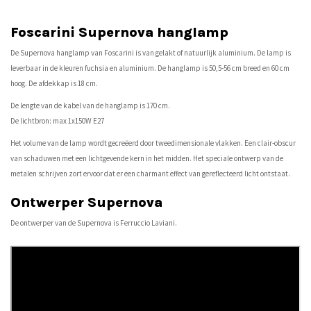
Foscarini Supernova hanglamp
De Supernova hanglamp van Foscarini is van gelakt of natuurlijk aluminium. De lamp is
leverbaar in de kleuren fuchsia en aluminium. De hanglamp is 50,5-56 cm breed en 60 cm
hoog. De afdekkap is 18 cm.
De lengte van de kabel van de hanglamp is 170 cm.
De lichtbron: max 1x150W E27
Het volume van de lamp wordt gecreëerd door tweedimensionale vlakken. Een clair-obscur
van schaduwen met een lichtgevende kern in het midden. Het speciale ontwerp van de
metalen schrijven zort ervoor dat er een charmant effect van gereflecteerd licht ontstaat.
Ontwerper Supernova
De ontwerper van de Supernova is Ferruccio Laviani.