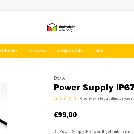
Lichtplan
Over ons
Design Deals
Blog
Dexter
Power Supply IP6
0 reviews -
je beoordeling toevoege
€99,00
De Power Supply IP67 wordt gebruikt om meer