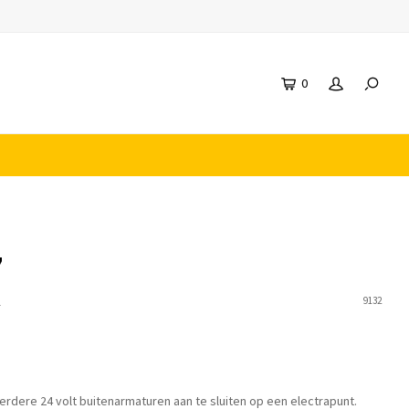
0
7
n
9132
dere 24 volt buitenarmaturen aan te sluiten op een electrapunt.