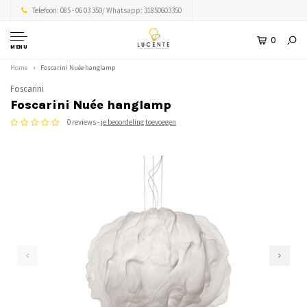
Telefoon: 085 - 06 03 350/ Whatsapp: 31850603350
0
MENU
Home
Foscarini Nuée hanglamp
Foscarini
Foscarini Nuée hanglamp
0 reviews -
je beoordeling toevoegen