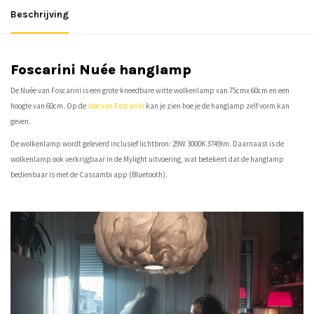
Beschrijving
Foscarini Nuée hanglamp
De Nuée van Foscarini is een grote kneedbare witte wolkenlamp van 75cmx 60cm en een
hoogte van 60cm. Op de
site van Foscarini
kan je zien hoe je de hanglamp zelf vorm kan
geven.
De wolkenlamp wordt geleverd inclusief lichtbron: 29W 3000K 3749lm. Daarnaast is de
wolkenlamp ook verkrijgbaar in de Mylight uitvoering, wat betekent dat de hanglamp
bedienbaar is met de Cassambi app (Bluetooth).