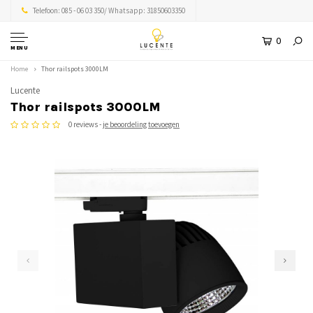
Telefoon: 085 - 06 03 350/ Whatsapp: 31850603350
0
MENU
Home
Thor railspots 3000LM
Lucente
Thor railspots 3000LM
0 reviews -
je beoordeling toevoegen