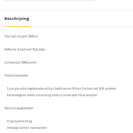
Beschrijving
Thor Led railspot 3000Lm
Reflector standaard 30 graden.
Lichtoutput 3000Lumen
Productvoordelen
5 jaar garantie ingebouwde philips leddriver en Philips Fortimo Led SLM systeem
Eenvoudige en snelle aansluiting dankzij universele 3-fase adapter
Toepassingsgebieden
Displayverlichting
Verkoopruimten, toonbanken