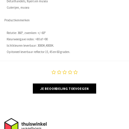
Detailhandels, foyers en musea
Galerijen, musea
Productkenmerken
Rotatie: 360°, zwenken: +/- 60°
Kleurweergave index: >80 of >90
lichtkleuren leverbaar: 3000K,4000K.
Opitoneel leverbaar reflector 15, 45 en 60 graden.
JE BEOORDELING TOEVOEGEN