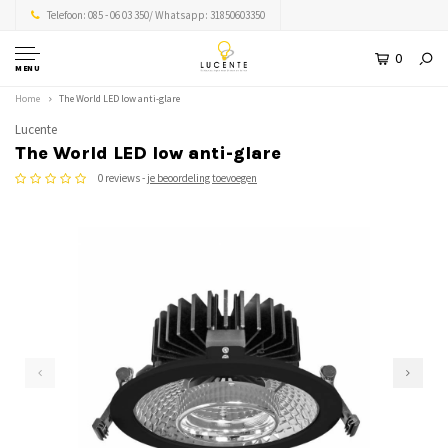
Telefoon: 085 - 06 03 350/ Whatsapp: 31850603350
0
MENU
Home
The World LED low anti-glare
Lucente
The World LED low anti-glare
0 reviews -
je beoordeling toevoegen