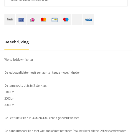
Beschrijving
World leddownlighter
De leddownlighter heeft een aantal keuze mogelijkheden:
De lumenoutput is in 3 sterktes:
1100Lm
2000Lm
3000Lm
De licht kleur kan in 3000 en 4000 kelvin geleverd worden.
De aansluitsnoer kan met wieland of met netsnoer (r/a stekker) allebei 2M geleverd worden.