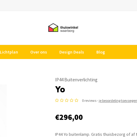
Lichtplan
Over ons
Design Deals
Blog
IP44 Buitenverlichting
Yo
0 reviews -
je beoordeling toevoege
€296,00
IP44 Yo buitenlamp. Gratis thuisbezorg of af 