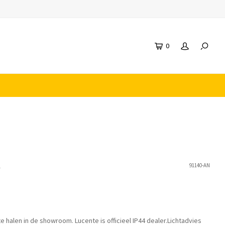
0
n
91140-AN
te halen in de showroom. Lucente is officieel IP44 dealer.Lichtadvies