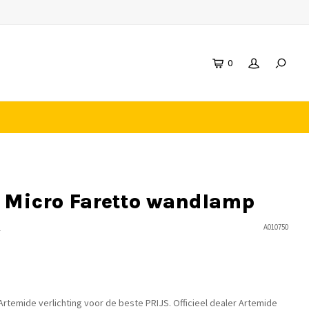
0
 Micro Faretto wandlamp
n
A010750
temide verlichting voor de beste PRIJS. Officieel dealer Artemide