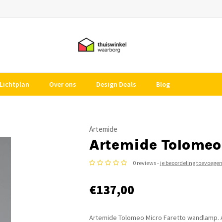
Lichtplan
Over ons
Design Deals
Blog
Artemide
Artemide Tolomeo
0 reviews -
je beoordeling toevoege
€137,00
Artemide Tolomeo Micro Faretto wandlamp. Ar