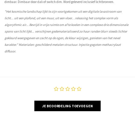
dimbaar. Dimbaar door dali of switch dim. Word geleverd inclusief lichtbronnen.
"Het kosmische landschap lijkt te zijn voortgekomen uit een digitale lavastroom van
licht... uit een plafond, uit een muur, uit een vloer.. .releasing het complex vorm als
algorythmic air... Bevrijd in vrije ruimte om af te koelen in een complexe drie dimensionale
spons van licht lijkt... verschijnen gedematerialiseerd zo haar randen blurr steeds lichter
gekleurd weergegeven en zacht op de ogen, de kleur wijzigen, genieten van het nevel
karakter." Materialen: geschilderd metalen structuur. Injectie-gegoten methacrylaat
diffusor.
JE BEOORDELING TOEVOEGEN