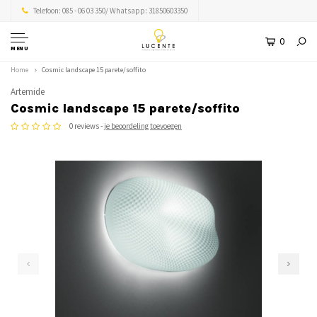
Telefoon: 085 - 06 03 350/ Whatsapp: 31850603350
0
MENU
Home
Cosmic landscape 15 parete/soffito
Artemide
Cosmic landscape 15 parete/soffito
0 reviews -
je beoordeling toevoegen