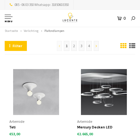
085 - 06 03 350 Whatsapp: 31850603350
0
MENU
Startseite
Verlichting
Plafondlampen
Filter
1
2
3
4
Artemide
Artemide
Teti
Mercury Decken LED
€53,00
€2.665,00