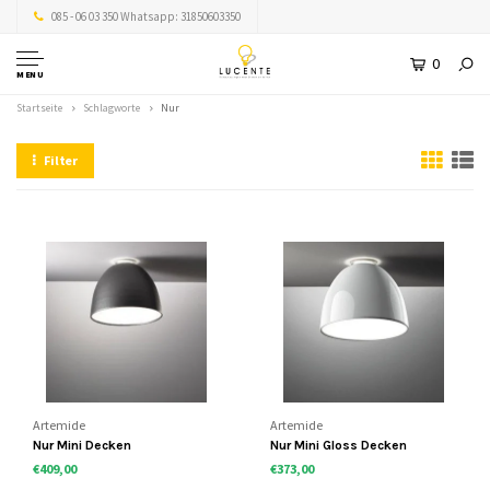
085 - 06 03 350 Whatsapp: 31850603350
0
MENU
Startseite
Schlagworte
Nur
Filter
Artemide
Artemide
Nur Mini Decken
Nur Mini Gloss Decken
€409,00
€373,00