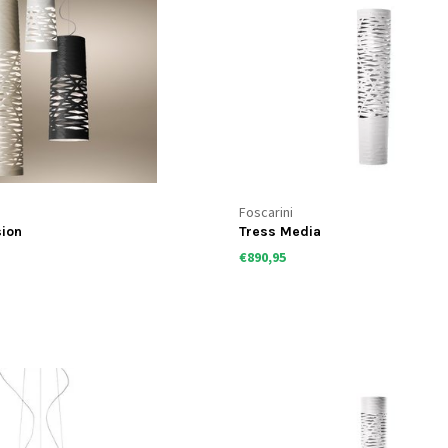
Foscarini
sion
Tress Media
€890,95