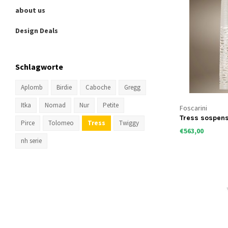
about us
Design Deals
Schlagworte
Aplomb
Birdie
Caboche
Gregg
Itka
Nomad
Nur
Petite
Foscarini
Tress sospen
Pirce
Tolomeo
Tress
Twiggy
€563,00
nh serie