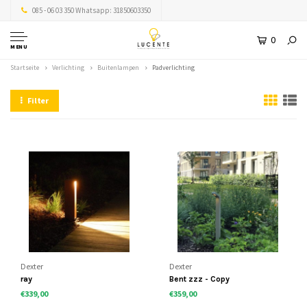
085 - 06 03 350 Whatsapp: 31850603350
0
MENU
Startseite
Verlichting
Buitenlampen
Padverlichting
Filter
Dexter
Dexter
ray
Bent zzz - Copy
€339,00
€359,00