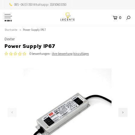
085 - 06 03 350 Whatsapp: 31850603350
0
MENU
Startseite
Power Supply IP67
Dexter
Power Supply IP67
0 bewertungen -
ihre bewertung hinzufügen