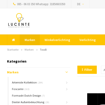
085 - 06 03 350 Whatsapp: 31850603350
DE
Marken
Winkelverlichting
Verlichting
Startseite
Marken
TossB
Kategorien
Filter
Marken
Artemide Kollektion
(294)
Foscarini
(163)
Formadri Dutch Design
(7)
Dexter Außenbeleuchtung
(29)