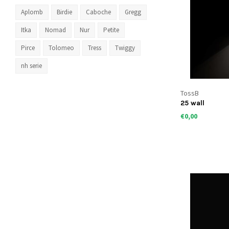
Aplomb
Birdie
Caboche
Gregg
Itka
Nomad
Nur
Petite
Pirce
Tolomeo
Tress
Twiggy
nh serie
TossB
25 wall
€0,00