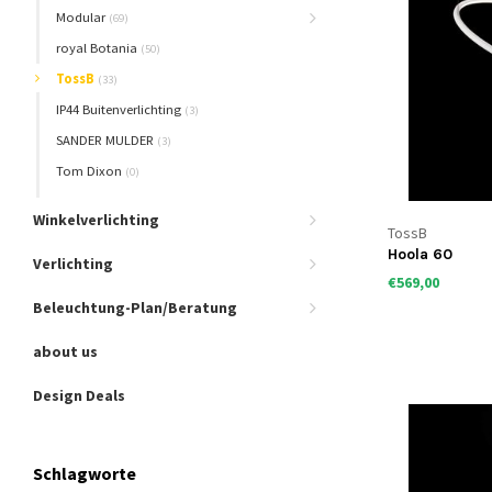
Modular
(69)
royal Botania
(50)
TossB
(33)
IP44 Buitenverlichting
(3)
SANDER MULDER
(3)
Tom Dixon
(0)
Winkelverlichting
TossB
Hoola 60
Verlichting
€569,00
Beleuchtung-Plan/Beratung
about us
Design Deals
Schlagworte