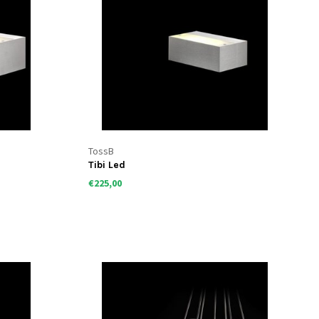
TossB
Tibi Led
€225,00