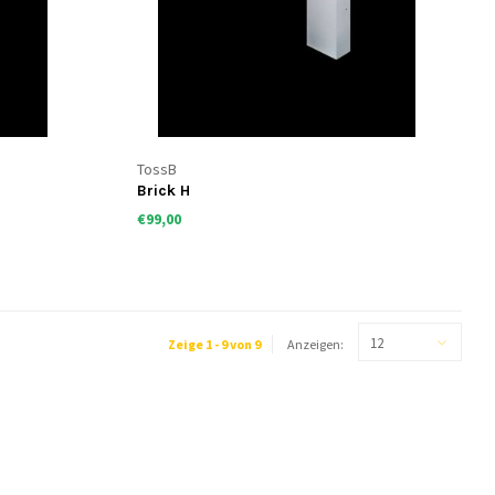
TossB
Brick H
€99,00
12
Zeige 1 - 9 von 9
Anzeigen: