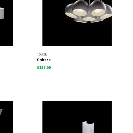
TossB
Sphere
€159,00