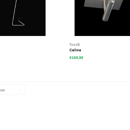
TossB
Celine
€169,00
hen