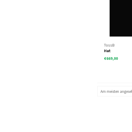
TossB
Hat
€669,00
Am meisten angese