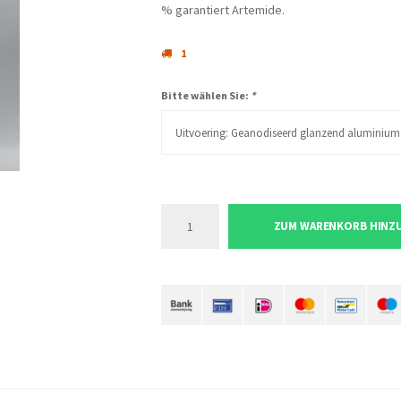
% garantiert Artemide.
1
Bitte wählen Sie:
*
Uitvoering: Geanodiseerd glanzend aluminium, L
ZUM WARENKORB HINZ