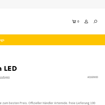
0
ogs
n LED
nzufügen
A0160W00
zum besten Preis. Offizieller Händler Artemide. freie Lieferung 100