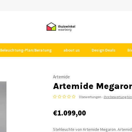
Beleuchtung-Plan/Beratung
about us
Design Deals
Bl
Artemide
Artemide Megaro
0 bewertungen -
ihre bewertung hi
€1.099,00
Stehleuchte von Artemide Megaron. Artemide 