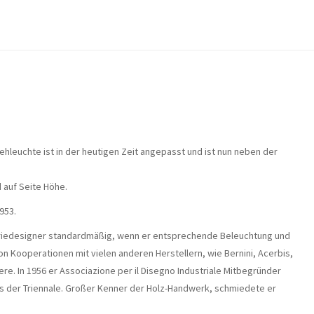
Stehleuchte ist in der heutigen Zeit angepasst und ist nun neben der
 auf Seite Höhe.
953.
ndustriedesigner standardmäßig, wenn er entsprechende Beleuchtung und
n Kooperationen mit vielen anderen Herstellern, wie Bernini, Acerbis,
ere. In 1956 er Associazione per il Disegno Industriale Mitbegründer
nds der Triennale. Großer Kenner der Holz-Handwerk, schmiedete er