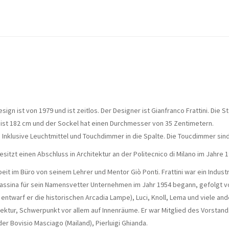
ign ist von 1979 und ist zeitlos. Der Designer ist Gianfranco Frattini. Die 
ist 182 cm und der Sockel hat einen Durchmesser von 35 Zentimetern.
. Inklusive Leuchtmittel und Touchdimmer in die Spalte. Die Toucdimmer sind
besitzt einen Abschluss in Architektur an der Politecnico di Milano im Jahre 1
 Arbeit im Büro von seinem Lehrer und Mentor Giò Ponti. Frattini war ein I
assina für sein Namensvetter Unternehmen im Jahr 1954 begann, gefolgt vo
 entwarf er die historischen Arcadia Lampe), Luci, Knoll, Lema und viele and
hitektur, Schwerpunkt vor allem auf Innenräume. Er war Mitglied des Vorsta
r Bovisio Masciago (Mailand), Pierluigi Ghianda.