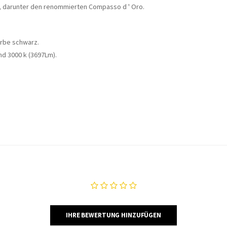
n, darunter den renommierten Compasso d ' Oro.
arbe schwarz.
und 3000 k (3697Lm).
IHRE BEWERTUNG HINZUFÜGEN