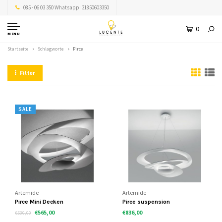
085 - 06 03 350 Whatsapp: 31850603350
0
MENU
Startseite
Schlagworte
Pirce
Filter
SALE
Artemide
Artemide
Pirce Mini Decken
Pirce suspension
€565,00
€836,00
€530,00