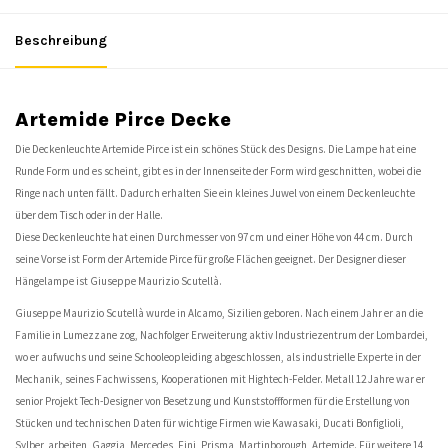
Beschreibung
Artemide Pirce Decke
Die Deckenleuchte Artemide Pirce ist ein schönes Stück des Designs. Die Lampe hat eine
Runde Form und es scheint, gibt es in der Innenseite der Form wird geschnitten, wobei die
Ringe nach unten fällt. Dadurch erhalten Sie ein kleines Juwel von einem Deckenleuchte
über dem Tisch oder in der Halle.
Diese Deckenleuchte hat einen Durchmesser von 97 cm und einer Höhe von 44 cm. Durch
seine Vorse ist Form der Artemide Pirce für große Flächen geeignet. Der Designer dieser
Hängelampe ist Giuseppe Maurizio Scutellà.
Giuseppe Maurizio Scutellà wurde in Alcamo, Sizilien geboren. Nach einem Jahr er an die
Familie in Lumezzane zog, Nachfolger Erweiterung aktiv Industriezentrum der Lombardei,
wo er aufwuchs und seine Schooleopleiding abgeschlossen, als industrielle Experte in der
Mechanik, seines Fachwissens, Kooperationen mit Hightech-Felder. Metall 12 Jahre war er
senior Projekt Tech-Designer von Besetzung und Kunststoffformen für die Erstellung von
Stücken und technischen Daten für wichtige Firmen wie Kawasaki, Ducati Bonfiglioli,
Sylber, arbeiten, Gaggia, Mercedes, Fini, Prisma, Martinborough, Artemide. Für weitere 14