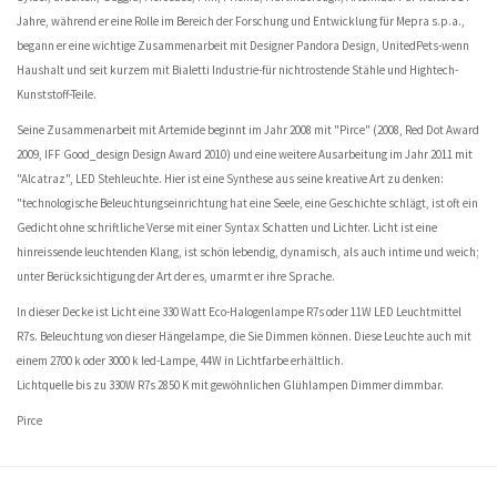
Jahre, während er eine Rolle im Bereich der Forschung und Entwicklung für Mepra s.p.a.,
begann er eine wichtige Zusammenarbeit mit Designer Pandora Design, UnitedPets-wenn
Haushalt und seit kurzem mit Bialetti Industrie-für nichtrostende Stähle und Hightech-
Kunststoff-Teile.
Seine Zusammenarbeit mit Artemide beginnt im Jahr 2008 mit "Pirce" (2008, Red Dot Award
2009, IFF Good_design Design Award 2010) und eine weitere Ausarbeitung im Jahr 2011 mit
"Alcatraz", LED Stehleuchte. Hier ist eine Synthese aus seine kreative Art zu denken:
"technologische Beleuchtungseinrichtung hat eine Seele, eine Geschichte schlägt, ist oft ein
Gedicht ohne schriftliche Verse mit einer Syntax Schatten und Lichter. Licht ist eine
hinreissende leuchtenden Klang, ist schön lebendig, dynamisch, als auch intime und weich;
unter Berücksichtigung der Art der es, umarmt er ihre Sprache.
In dieser Decke ist Licht eine 330 Watt Eco-Halogenlampe R7s oder 11W LED Leuchtmittel
R7s. Beleuchtung von dieser Hängelampe, die Sie Dimmen können. Diese Leuchte auch mit
einem 2700 k oder 3000 k led-Lampe, 44W in Lichtfarbe erhältlich.
Lichtquelle bis zu 330W R7s 2850 K mit gewöhnlichen Glühlampen Dimmer dimmbar.
Pirce