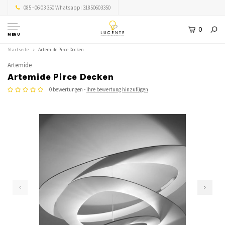
085 - 06 03 350 Whatsapp: 31850603350
0
MENU
Startseite
Artemide Pirce Decken
Artemide
Artemide Pirce Decken
0 bewertungen -
ihre bewertung hinzufügen