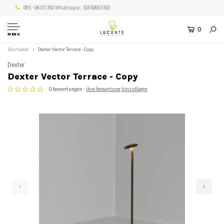
085 - 06 03 350 Whatsapp: 31850603350
0
MENU
Startseite
Dexter Vector Terrace - Copy
Dexter
Dexter Vector Terrace - Copy
0 bewertungen -
ihre bewertung hinzufügen