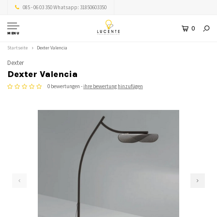
085 - 06 03 350 Whatsapp: 31850603350
0
MENU
Startseite
Dexter Valencia
Dexter
Dexter Valencia
0 bewertungen -
ihre bewertung hinzufügen