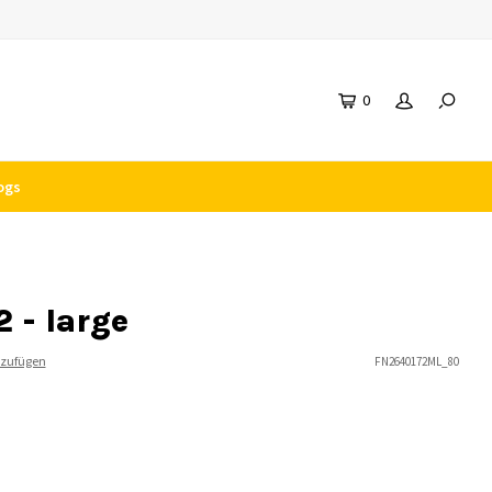
0
ogs
 - large
nzufügen
FN2640172ML_80