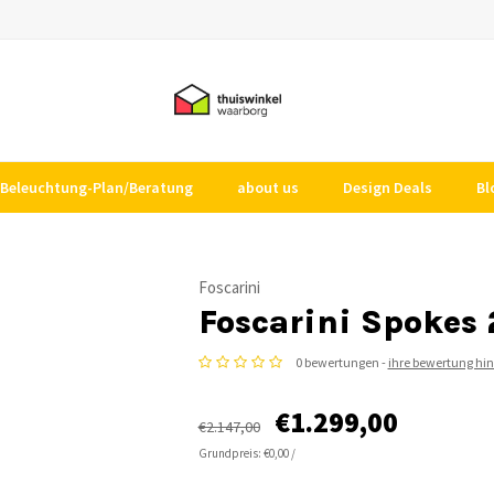
Beleuchtung-Plan/Beratung
about us
Design Deals
Bl
Foscarini
Foscarini Spokes 2
0 bewertungen -
ihre bewertung hi
€1.299,00
€2.147,00
Grundpreis: €0,00 /