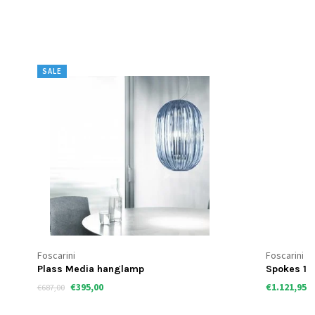
SALE
Foscarini
Foscarini
Plass Media hanglamp
Spokes 1
€395,00
€1.121,95
€687,00