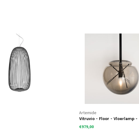
Artemide
Vitruvio - Floor - Vloerlamp -
€979,00