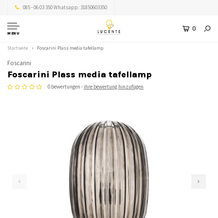
085 - 06 03 350 Whatsapp: 31850603350
0
MENU
Startseite
Foscarini Plass media tafellamp
Foscarini
Foscarini Plass media tafellamp
0 bewertungen -
ihre bewertung hinzufügen