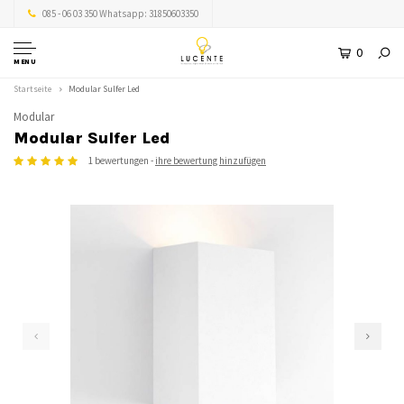
085 - 06 03 350 Whatsapp: 31850603350
0
MENU
Startseite
Modular Sulfer Led
Modular
Modular Sulfer Led
1 bewertungen -
ihre bewertung hinzufügen