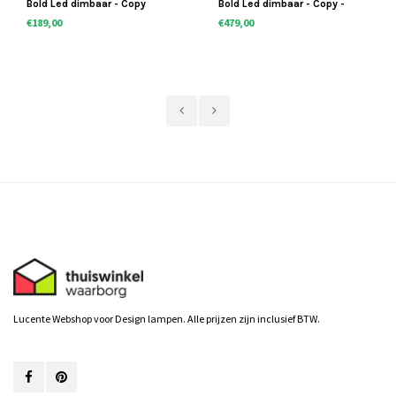
Bold Led dimbaar - Copy
Bold Led dimbaar - Copy -
Copy - Copy
€189,00
€479,00
Lucente Webshop voor Design lampen. Alle prijzen zijn inclusief BTW.