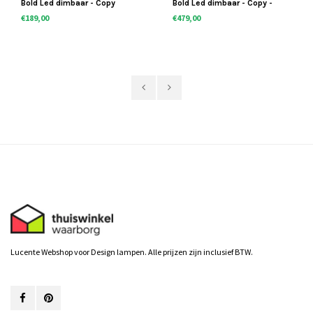
Bold Led dimbaar - Copy
Bold Led dimbaar - Copy -
Copy - Copy
€189,00
€479,00
Lucente Webshop voor Design lampen. Alle prijzen zijn inclusief BTW.