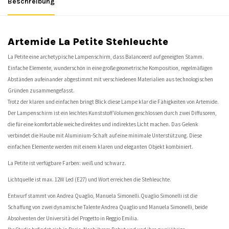
Beschreibung
Artemide La Petite Stehleuchte
La Petite eine archetypische Lampenschirm, dass Balanceerd auf geneigten Stamm.
Einfache Elemente, wunderschön in eine große geometrische Komposition, regelmäßigen
Abständen aufeinander abgestimmt mit verschiedenen Materialien aus technologischen
Gründen zusammengefasst.
Trotz der klaren und einfachen bringt Blick diese Lampe klar die Fähigkeiten von Artemide.
Der Lampenschirm ist ein leichtes Kunststoff Volumen geschlossen durch zwei Diffusoren,
die für eine komfortable weiche direktes und indirektes Licht machen. Das Gelenk
verbindet die Haube mit Aluminium-Schaft auf eine minimale Unterstützung. Diese
einfachen Elemente werden mit einem klaren und eleganten Objekt kombiniert.
La Petite ist verfügbare Farben: weiß und schwarz.
Lichtquelle ist max. 12W Led (E27) und Wort erreichen die Stehleuchte.
Entwurf stammt von Andrea Quaglio, Manuela Simonelli.Quaglio Simonelli ist die
Schaffung von zwei dynamische Talente Andrea Quaglio und Manuela Simonelli, beide
Absolventen der Università del Progetto in Reggio Emilia.