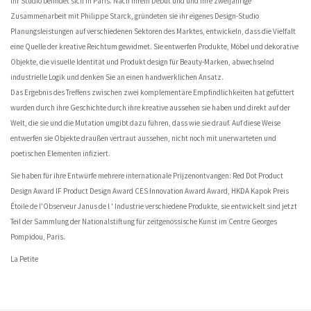
Ihr Studio befindet sich in Paris. Nach ihrem Debut und und ihre zweijährige
Zusammenarbeit mit Philippe Starck, gründeten sie ihr eigenes Design-Studio
Planungsleistungen auf verschiedenen Sektoren des Marktes, entwickeln, dass die Vielfalt
eine Quelle der kreative Reichtum gewidmet. Sie entwerfen Produkte, Möbel und dekorative
Objekte, die visuelle Identität und Produkt design für Beauty-Marken, abwechselnd
industrielle Logik und denken Sie an einen handwerklichen Ansatz.
Das Ergebnis des Treffens zwischen zwei komplementäre Empfindlichkeiten hat gefüttert
wurden durch ihre Geschichte durch ihre kreative aussehen sie haben und direkt auf der
Welt, die sie und die Mutation umgibt dazu führen, dass wie sie drauf. Auf diese Weise
entwerfen sie Objekte draußen vertraut aussehen, nicht noch mit unerwarteten und
poetischen Elementen infiziert.
Sie haben für ihre Entwürfe mehrere internationale Prijzenontvangen: Red Dot Product
Design Award IF Product Design Award CES Innovation Award Award, HKDA Kapok Preis
Étoile de l'Observeur Janus de l ' Industrie verschiedene Produkte, sie entwickelt sind jetzt
Teil der Sammlung der Nationalstiftung für zeitgenössische Kunst im Centre Georges
Pompidou, Paris.
La Petite