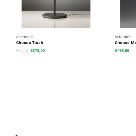
Artemide
Artemide
Choose Tisch
Choose M
€379,00
€498,00
€360,00