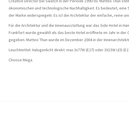
Creative Director bei Swatch in der Periode 1990-93. Matteo Thun steh
ökonomischen und technologische Nachhaltigkeit. Es bedeutet, eine Sy
der Marke widerspiegeln. Es ist die Architektur der einfache, reine 
Für die Architektur und die Innenausstattung war das Side Hotel in 
Frankfurt wurde gewählt als das beste Hotel eröffnete im Jahr in der G
gegeben. Matteo Thun wurde im Dezember 2004 in der Innenarchitektur 
Leuchtmittel: Halogenlicht direkt: max 3x77W (E27) oder 3X15W LED (E27
Choose Mega.