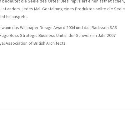
n bedeutet die Seele des Ortes. Dies impliziert einen ästhetischen,
ist anders, jedes Mal. Gestaltung eines Produktes sollte die Seele
eit hinausgeht.
t gewann das Wallpaper Design Award 2004 und das Radisson SAS
 Hugo Boss Strategic Business Unit in der Schweiz im Jahr 2007
 Association of British Architects.