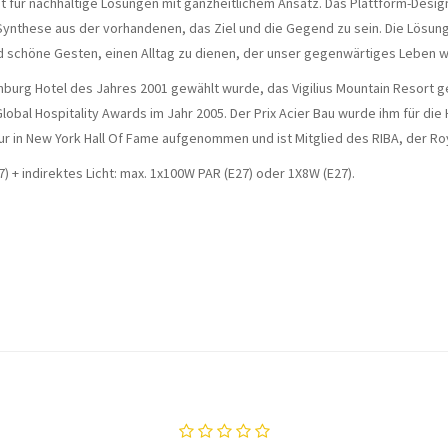
t für nachhaltige Lösungen mit ganzheitlichem Ansatz. Das Plattform-Desig
nthese aus der vorhandenen, das Ziel und die Gegend zu sein. Die Lösung 
und schöne Gesten, einen Alltag zu dienen, der unser gegenwärtiges Leben w
Hamburg Hotel des Jahres 2001 gewählt wurde, das Vigilius Mountain Resor
lobal Hospitality Awards im Jahr 2005. Der Prix Acier Bau wurde ihm für die
in New York Hall Of Fame aufgenommen und ist Mitglied des RIBA, der Royal
) + indirektes Licht: max. 1x100W PAR (E27) oder 1X8W (E27).