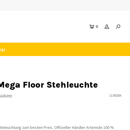
0
ogs
Mega Floor Stehleuchte
nzufügen
1135020A
eleuchtung zum besten Preis. Offizieller Händler Artemide 100 %