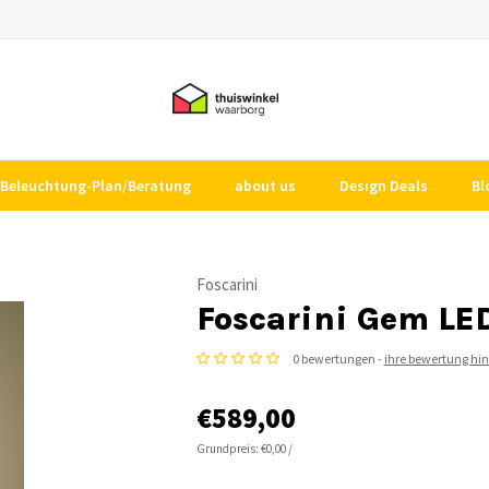
Beleuchtung-Plan/Beratung
about us
Design Deals
Bl
Foscarini
Foscarini Gem L
0 bewertungen -
ihre bewertung hi
€589,00
Grundpreis: €0,00 /