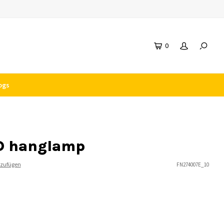
0
ogs
ED hanglamp
nzufügen
FN274007E_10